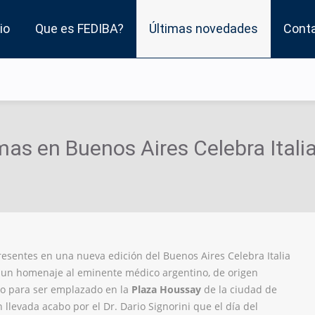
io
Que es FEDIBA?
Últimas novedades
Cont
mas en Buenos Aires Celebra Itali
sentes en una nueva edición del Buenos Aires Celebra Italia
r un homenaje al eminente médico argentino, de origen
o para ser emplazado en la
Plaza Houssay
de la ciudad de
llevada acabo por el Dr. Dario Signorini que el día del