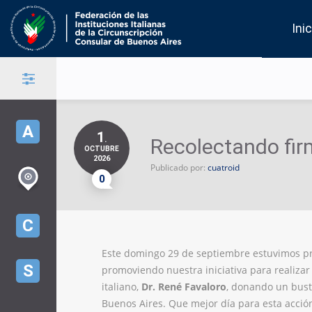
Inic
A
1
.
Recolectando fir
OCTUBRE
2026
Publicado por:
cuatroid
0
C
Este domingo 29 de septiembre estuvimos pre
S
promoviendo nuestra iniciativa para realiza
italiano,
Dr. René Favaloro
, donando un bust
Buenos Aires. Que mejor día para esta acción 