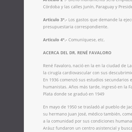
Córdoba y las calles Junín, Paraguay y Pres
Articulo 3°.-
Los gastos que demande la ejec
presupuestaria correspondiente.
Articulo 4°.-
Comuníquese, etc.
ACERCA DEL DR. RENÉ FAVALORO
René Favaloro, nació en la en la ciudad de La
la cirugía cardiovascular con sus descubrimi
En 1936 comenzó sus estudios secundarios en
humanistas. Años más tarde, ingresó en la F
Plata donde se graduó en 1949
En mayo de 1950 se trasladó al pueblo de Jac
su hermano Juan José, médico también, comen
a la comunidad por sus condiciones humana
Aráuz fundaron un centro asistencial y busca