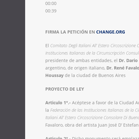
00:00
00:39
FIRMA LA PETICIÓN EN
CHANGE.ORG
El
Comitato Degli Italiani All’ Estero Circoscrizione
Instituciones Italianas de la Circunscripción Consu
presidente de ambas entidades, el
Dr. Dario
argentino, de origen italiano,
Dr. René Faval
Houssay
de la ciudad de Buenos Aires
PROYECTO DE LEY
Articulo 1°.-
Acéptese a favor de la Ciudad 
la
Federación de las Instituciones Italianas de la 
Italiani All’ Estero Circoscrizione Consolare Di Buen
Favaloro, obra del artista Juan José D’ Estefan
Articulo 2°.-
Dicho monumento será emplaza