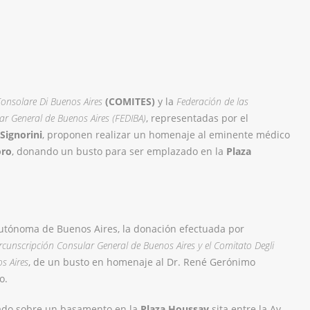
 Consolare Di Buenos Aires
(COMITES)
y la
Federación de las
lar General de Buenos Aires (FEDIBA)
, representadas por el
 Signorini
, proponen realizar un homenaje al eminente médico
oro
, donando un busto para ser emplazado en la
Plaza
Autónoma de Buenos Aires, la donación efectuada por
Circunscripción Consular General de Buenos Aires y el Comitato Degli
os Aires
, de un busto en homenaje al Dr. René Gerónimo
o.
do sobre un basamento en la
Plaza Houssay
sita entre la Av.